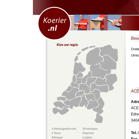
Besc
Onder
Utrec
ACE 
Adre
ACE 
Edi
3404
's-Hertogenbosch
Groningen
Tel.
't Gooi
Haarlem
Alkmaar
Leiden