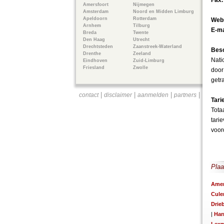
Fax
Amersfoort
Nijmegen
Amsterdam
Noord en Midden Limburg
Apeldoorn
Rotterdam
Webs
Arnhem
Tilburg
E-ma
Breda
Twente
Den Haag
Utrecht
Drechtsteden
Zaanstreek-Waterland
Besc
Drenthe
Zeeland
Nati
Eindhoven
Zuid-Limburg
Friesland
Zwolle
door
getr
|
|
|
|
contact
disclaimer
aanmelden
partners
Tari
Tota
tari
voord
Plaa
Ame
Cul
Drie
|
Har