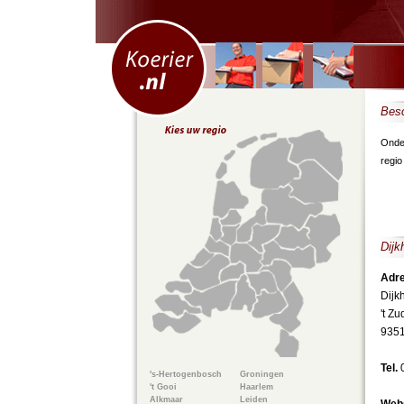
Besc
Onder
regio
Dijk
Adre
Dijk
't Z
9351
Tel.
's-Hertogenbosch
Groningen
't Gooi
Haarlem
Alkmaar
Leiden