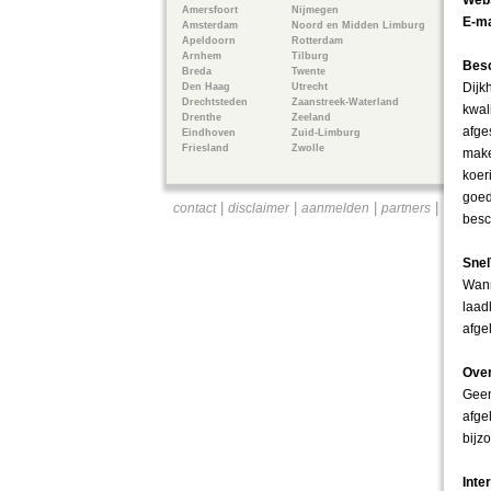
Webs
Amersfoort
Nijmegen
E-ma
Amsterdam
Noord en Midden Limburg
Apeldoorn
Rotterdam
Arnhem
Tilburg
Besc
Breda
Twente
Dijk
Den Haag
Utrecht
Drechtsteden
Zaanstreek-Waterland
kwal
Drenthe
Zeeland
afge
Eindhoven
Zuid-Limburg
Friesland
Zwolle
make
koer
goed
|
|
|
|
contact
disclaimer
aanmelden
partners
besc
Snel
Wann
laad
afge
Over
Geen
afge
bijz
Inte