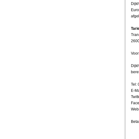
Dijk
Euro
afge
Tari
Tran
2600
Voor
Dijk
bere
Tel:
E-Ma
Twit
Face
Webs
Beta