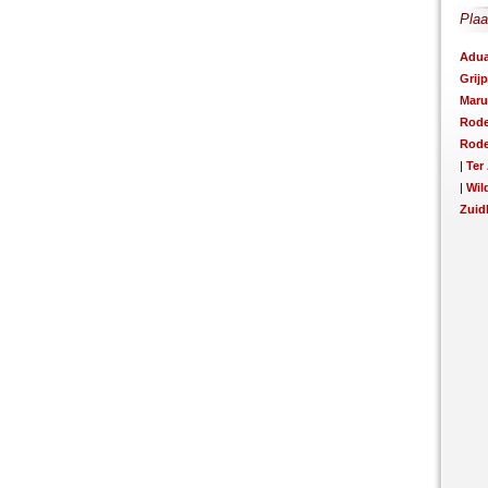
Plaa
Adua
Grij
Mar
Rod
Rod
|
Ter
|
Wil
Zuid