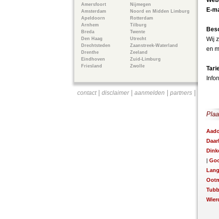
Webs
Amersfoort
Nijmegen
E-ma
Amsterdam
Noord en Midden Limburg
Apeldoorn
Rotterdam
Arnhem
Tilburg
Besc
Breda
Twente
Wij 
Den Haag
Utrecht
Drechtsteden
Zaanstreek-Waterland
en m
Drenthe
Zeeland
Eindhoven
Zuid-Limburg
Friesland
Zwolle
Tari
Info
|
|
|
|
contact
disclaimer
aanmelden
partners
Plaa
Aado
Daar
Dink
|
Go
Lang
Oot
Tubb
Wier