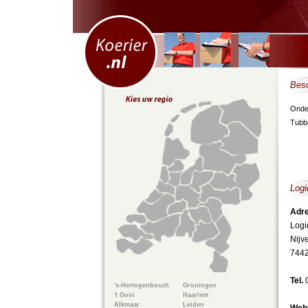
Besc
Onder
Tubbe
Logi
Adre
Logi
Nijv
7442
Tel.
's-Hertogenbosch
Groningen
't Gooi
Haarlem
Alkmaar
Leiden