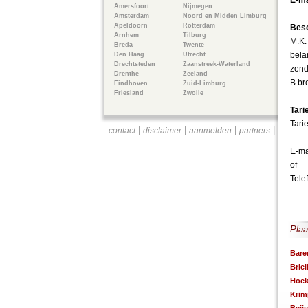
E-ma
Amersfoort
Nijmegen
Amsterdam
Noord en Midden Limburg
Apeldoorn
Rotterdam
Besc
Arnhem
Tilburg
M.K.
Breda
Twente
bela
Den Haag
Utrecht
Drechtsteden
Zaanstreek-Waterland
zend
Drenthe
Zeeland
B br
Eindhoven
Zuid-Limburg
Friesland
Zwolle
Tari
Tari
|
|
|
|
contact
disclaimer
aanmelden
partners
E-ma
of
Tele
Plaa
Bare
Briel
Hoek
Krim