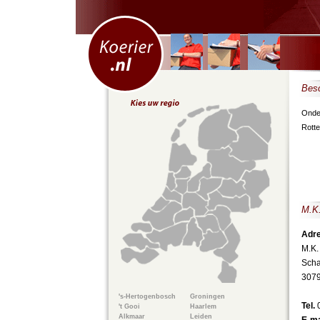
Besc
Onder
Rott
M.K.
Adre
M.K.
Scha
307
's-Hertogenbosch
Groningen
Tel.
't Gooi
Haarlem
Alkmaar
Leiden