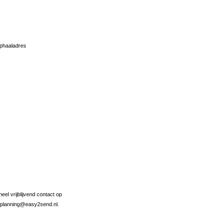
ophaaladres
el vrijblijvend contact op
r planning@easy2send.nl.