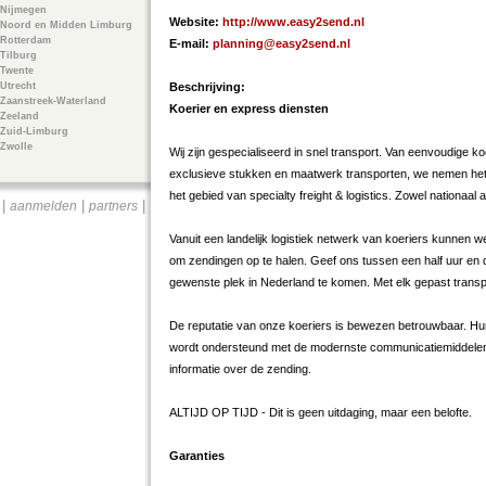
Nijmegen
Website:
http://www.easy2send.nl
Noord en Midden Limburg
Rotterdam
E-mail:
planning@easy2send.nl
Tilburg
Twente
Utrecht
Beschrijving:
Zaanstreek-Waterland
Koerier en express diensten
Zeeland
Zuid-Limburg
Zwolle
Wij zijn gespecialiseerd in snel transport. Van eenvoudige k
exclusieve stukken en maatwerk transporten, we nemen het
het gebied van specialty freight & logistics. Zowel nationaal a
|
|
|
aanmelden
partners
Vanuit een landelijk logistiek netwerk van koeriers kunnen we 
om zendingen op te halen. Geef ons tussen een half uur en d
gewenste plek in Nederland te komen. Met elk gepast transp
De reputatie van onze koeriers is bewezen betrouwbaar. Hu
wordt ondersteund met de modernste communicatiemiddelen
informatie over de zending.
ALTIJD OP TIJD - Dit is geen uitdaging, maar een belofte.
Garanties