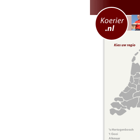
's-Hertogenbosch
't Gooi
Alkmaar