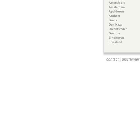
Amersfoort
Amsterdam
Apeldoorn
Arnhem
Breda
Den Haag
Drechtsteden
Drenthe
Eindhoven
Friesland
|
contact
disclaimer