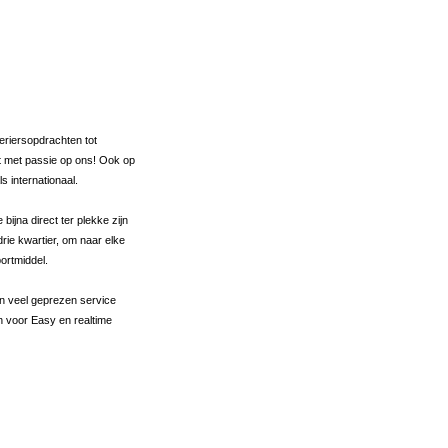
oeriersopdrachten tot
 met passie op ons! Ook op
ls internationaal.
bijna direct ter plekke zijn
rie kwartier, om naar elke
ortmiddel.
n veel geprezen service
 voor Easy en realtime