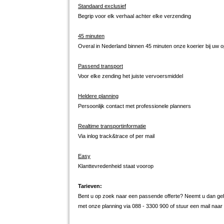
Standaard exclusief
Begrip voor elk verhaal achter elke verzending
45 minuten
Overal in Nederland binnen 45 minuten onze koerier bij uw 
Passend transport
Voor elke zending het juiste vervoersmiddel
Heldere planning
Persoonlijk contact met professionele planners
Realtime transportinformatie
Via inlog track&trace of per mail
Easy
Klanttevredenheid staat voorop
Tarieven:
Bent u op zoek naar een passende offerte? Neemt u dan gehe
met onze planning via 088 - 3300 900 of stuur een mail naa