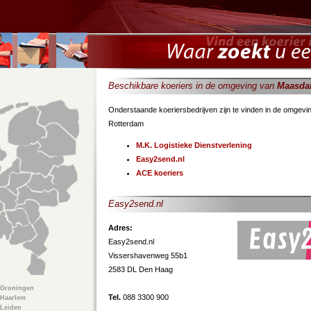
Beschikbare koeriers in de omgeving van
Maasd
Onderstaande koeriersbedrijven zijn te vinden in de omgev
Rotterdam
M.K. Logistieke Dienstverlening
Easy2send.nl
ACE koeriers
Easy2send.nl
Adres:
Easy2send.nl
Vissershavenweg 55b1
2583 DL Den Haag
Groningen
Tel.
088 3300 900
Haarlem
Leiden