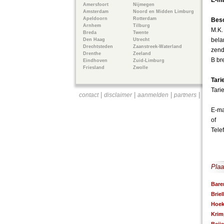
E-ma
Amersfoort
Nijmegen
Amsterdam
Noord en Midden Limburg
Apeldoorn
Rotterdam
Besc
Arnhem
Tilburg
M.K.
Breda
Twente
bela
Den Haag
Utrecht
Drechtsteden
Zaanstreek-Waterland
zend
Drenthe
Zeeland
B br
Eindhoven
Zuid-Limburg
Friesland
Zwolle
Tari
Tari
|
|
|
|
contact
disclaimer
aanmelden
partners
E-ma
of
Tele
Plaa
Bare
Briel
Hoek
Krim