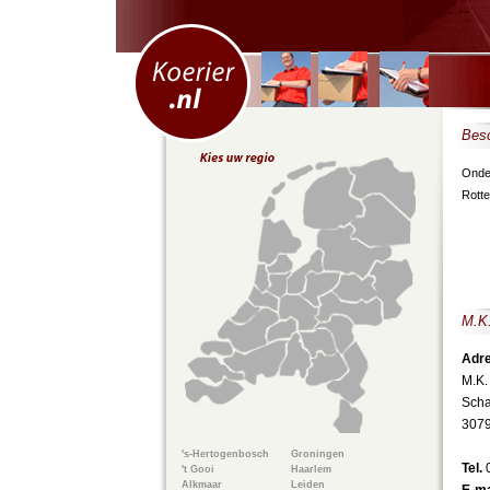
Besc
Onder
Rott
M.K.
Adre
M.K.
Scha
307
's-Hertogenbosch
Groningen
Tel.
't Gooi
Haarlem
Alkmaar
Leiden