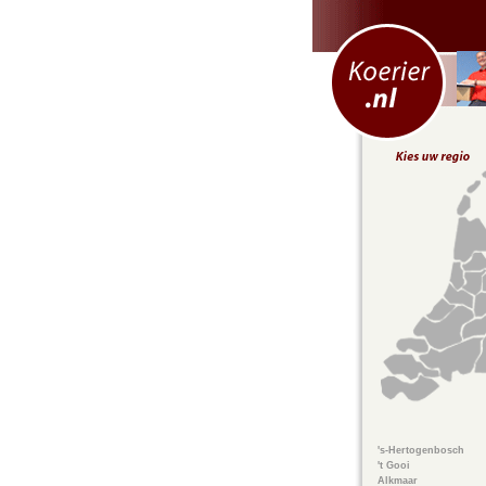
's-Hertogenbosch
't Gooi
Alkmaar