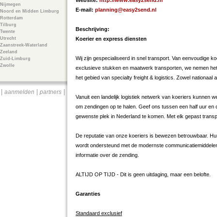
Website:
http://www.easy2send.nl
Nijmegen
E-mail:
planning@easy2send.nl
Noord en Midden Limburg
Rotterdam
Tilburg
Beschrijving:
Twente
Utrecht
Koerier en express diensten
Zaanstreek-Waterland
Zeeland
Wij zijn gespecialiseerd in snel transport. Van eenvoudige k
Zuid-Limburg
Zwolle
exclusieve stukken en maatwerk transporten, we nemen het
het gebied van specialty freight & logistics. Zowel nationaal a
|
|
|
aanmelden
partners
Vanuit een landelijk logistiek netwerk van koeriers kunnen we 
om zendingen op te halen. Geef ons tussen een half uur en d
gewenste plek in Nederland te komen. Met elk gepast transp
De reputatie van onze koeriers is bewezen betrouwbaar. Hu
wordt ondersteund met de modernste communicatiemiddelen
informatie over de zending.
ALTIJD OP TIJD - Dit is geen uitdaging, maar een belofte.
Garanties
Standaard exclusief