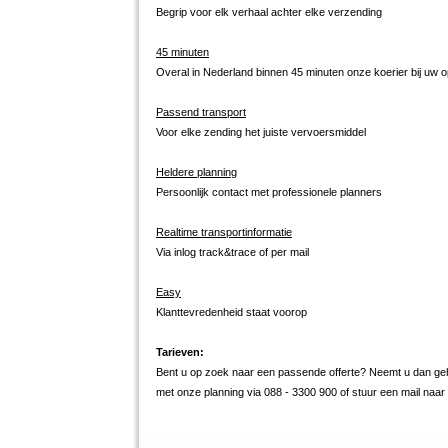
Begrip voor elk verhaal achter elke verzending
45 minuten
Overal in Nederland binnen 45 minuten onze koerier bij uw 
Passend transport
Voor elke zending het juiste vervoersmiddel
Heldere planning
Persoonlijk contact met professionele planners
Realtime transportinformatie
Via inlog track&trace of per mail
Easy
Klanttevredenheid staat voorop
Tarieven:
Bent u op zoek naar een passende offerte? Neemt u dan gehe
met onze planning via 088 - 3300 900 of stuur een mail naa