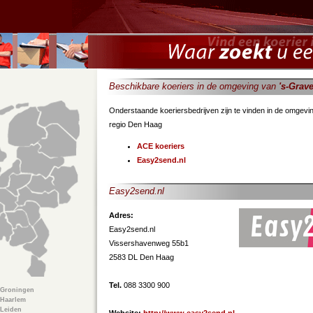
Beschikbare koeriers in de omgeving van
's-Grav
Onderstaande koeriersbedrijven zijn te vinden in de omgev
regio Den Haag
ACE koeriers
Easy2send.nl
Easy2send.nl
Adres:
Easy2send.nl
Vissershavenweg 55b1
2583 DL Den Haag
Tel.
088 3300 900
Groningen
Haarlem
Leiden