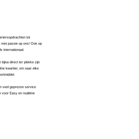
oeriersopdrachten tot
 met passie op ons! Ook op
ls internationaal.
bijna direct ter plekke zijn
rie kwartier, om naar elke
ortmiddel.
n veel geprezen service
 voor Easy en realtime