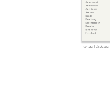
Amersfoort
Amsterdam
Apeldoorn
Arnhem
Breda
Den Haag
Drechtsteden
Drenthe
Eindhoven
Friesland
|
contact
disclaimer