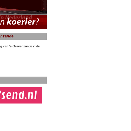
enzande
ing van 's-Gravenzande in de