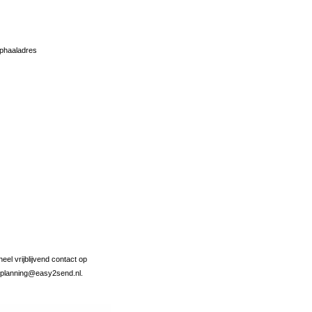
ophaaladres
el vrijblijvend contact op
r planning@easy2send.nl.