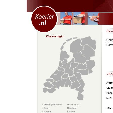
Besc
Onder
Hert
VK
Adre
VKD
Bosc
5223
's-Hertogenbosch
Groningen
Tel.
't Gooi
Haarlem
Alkmaar
Leiden