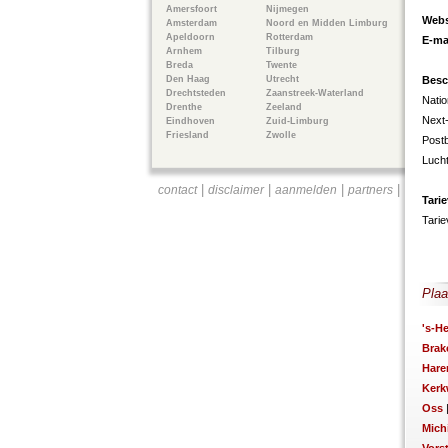
Amersfoort
Nijmegen
Webs
Amsterdam
Noord en Midden Limburg
Apeldoorn
Rotterdam
E-ma
Arnhem
Tilburg
Breda
Twente
Den Haag
Utrecht
Besc
Drechtsteden
Zaanstreek-Waterland
Natio
Drenthe
Zeeland
Next
Eindhoven
Zuid-Limburg
Friesland
Zwolle
Postb
Luch
|
|
|
|
contact
disclaimer
aanmelden
partners
Tari
Tarie
Plaa
's-H
Brak
Hare
Kerk
Oss
Mich