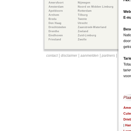
Fax
Amersfoort
Nijmegen
Amsterdam
Noord en Midden Limburg
Apeldoorn
Rotterdam
Webs
Arnhem
Tilburg
E-ma
Breda
Twente
Den Haag
Utrecht
Drechtsteden
Zaanstreek-Waterland
Besc
Drenthe
Zeeland
Nati
Eindhoven
Zuid-Limburg
Friesland
Zwolle
door
getr
|
|
|
|
contact
disclaimer
aanmelden
partners
Tari
Tota
tari
voord
Plaa
Ame
Cul
Drie
|
Har