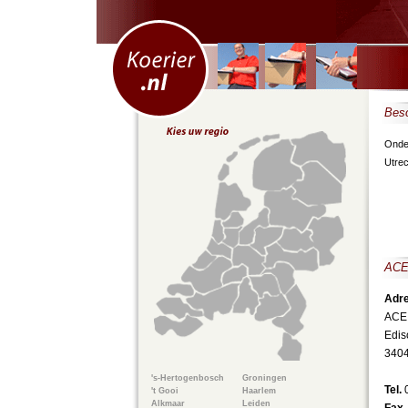
Besc
Onder
Utrec
ACE 
Adre
ACE 
Edi
3404
's-Hertogenbosch
Groningen
Tel.
't Gooi
Haarlem
Alkmaar
Leiden