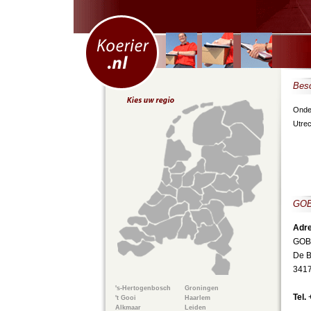
Besc
Onder
Utrec
GOB
Adre
GOBO
De B
3417
's-Hertogenbosch
Groningen
Tel.
't Gooi
Haarlem
Alkmaar
Leiden