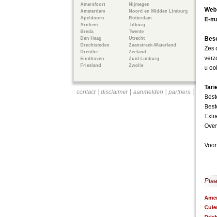
Amersfoort
Nijmegen
Webs
Amsterdam
Noord en Midden Limburg
Apeldoorn
Rotterdam
E-ma
Arnhem
Tilburg
Breda
Twente
Besc
Den Haag
Utrecht
Drechtsteden
Zaanstreek-Waterland
Zes 
Drenthe
Zeeland
verz
Eindhoven
Zuid-Limburg
Friesland
Zwolle
u oo
Tari
|
|
|
|
contact
disclaimer
aanmelden
partners
Best
Best
Extr
Over
Voor
Plaa
Ame
Cul